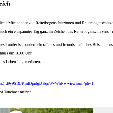
eich
tliche Miteinander von Reiterbogenschützinnen und Reiterbogenschütze
ch ein entspannter Tag ganz im Zeichen des Reiterbogenschießens -
sches Turnier ist, sondern ein offenes und freundschaftliches Beisamm
hluss um 16.00 Uhr.
 des Lebensbogen erbeten.
Yn2_d9y9S19JKmIDpnlgfJ-ilqnWvWhNw/viewform?pli=1
tof Tauchner melden: